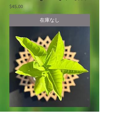
価格
$45.00
在庫なし
アフリカのバオバブ - Adansonia
Digitata - ライブ苗
価格
$30.00