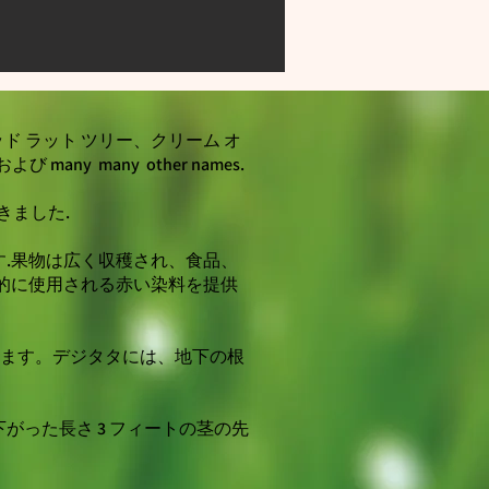
デッド ラット ツリー、クリーム オ
および many
many
other names.
きました.
.果物は広く収穫され、食品、
的に使用される赤い染料を提供
超えます。デジタタには、地下の根
った長さ 3 フィートの茎の先