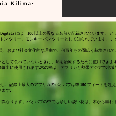
ia Kilima
*
a Digitata には、100 以上の異なる名前が記録されています。
ットン ツリー、モンキー パン ツリーとして知られてい
ます
。 、
芸、および社会文化的な理由で、何百年もの間広く栽培されて
ダとして食べていないときは、熱を治療するために使用できます
際輸出に使用されます.木の根は、アフリカと熱帯アジアで地域
成長し、記録上最大のアフリカのバオバブは幅 150 フィートを
ます.
異なります。バオバブの中でも珍しい淡い花は、木から垂れ下が