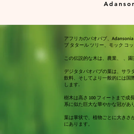
Adanson
アフリカのバオバブ、Adansoni
ブ タタール ツリー、モック コ
この伝説的な木は、農業、
、園
デジタタバオバブの葉は、サラ
飲料、そしてより一般的には国
します.
樹木は高さ 100 フィートまで
系に似た巨大な華やかな冠があり
葉は掌状で、植物ごとに大きさが
にあります。