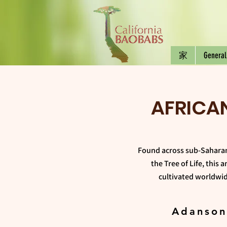
家
General
AFRICA
Found across sub-Saharan
the Tree of Life, this 
cultivated worldwide
Adanson