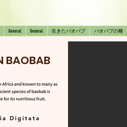
General
General
生きたバオバブ
バオバブの種
N BAOBAB
 Africa and known to many as
ancient species of baobab is
 for its nutritious fruit.
ia Digitata