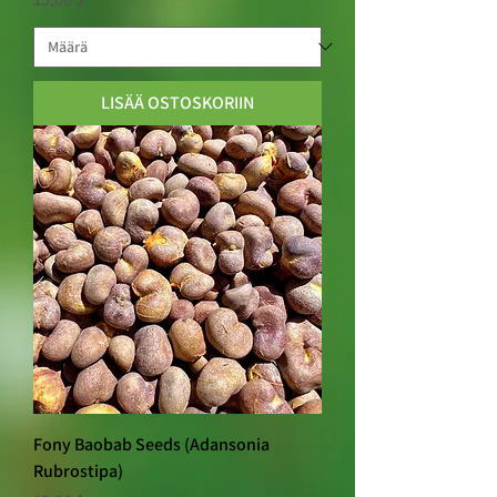
LISÄÄ OSTOSKORIIN
Fony Baobab Seeds (Adansonia
Rubrostipa)