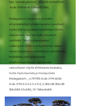
lajia
baobab,jokainen säilyvät suhteellisen.
-5cde-3194-bb3b-136bad5cf58d_
Madagaskarin baobabien ja niiden
elinympäristöjen yleisen suojelun puutteen
vuoksi
kolme kuudesta luokitellaan IUCN:n
uhanalaisiksi, kun taas kaksi muuta on
luokiteltu "lähellä uhanalaiseksi".
Lisäksi parin viime vuosikymmenen aikana
monet maailman suurimmista ja vanhimmista
baobabista ovat antautuneet
ilmastonmuutokseen. Nyt on aika
vastuullisesti viljellä afrikkalaista baobabia,
mutta myös kaunista ja monipuolista
Madagaskarin
_cc781905-5cde-3194-bb3b-
5cde-3194-5-5-5-5-5-3-fcd_5-3bbcd8-3bbcd8-
3bbcb8d-3-bcb8d_10-136baobab8.