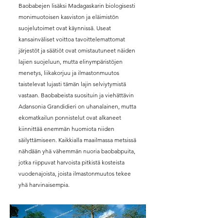
Baobabejen lisäksi Madagaskarin biologisesti
monimuotoisen kasviston ja eläimistön
suojelutoimet ovat käynnissä. Useat
kansainväliset voittoa tavoittelemattomat
järjestöt ja säätiöt ovat omistautuneet näiden
lajien suojeluun, mutta elinympäristöjen
menetys, liikakorjuu ja ilmastonmuutos
taistelevat lujasti tämän lajin selviytymistä
vastaan. Baobabeista suosituin ja viehättävin
Adansonia Grandidieri on uhanalainen, mutta
ekomatkailun ponnistelut ovat alkaneet
kiinnittää enemmän huomiota niiden
säilyttämiseen. Kaikkialla maailmassa metsissä
nähdään yhä vähemmän nuoria baobabpuita,
jotka riippuvat harvoista pitkistä kosteista
vuodenajoista, joista ilmastonmuutos tekee
yhä harvinaisempia.