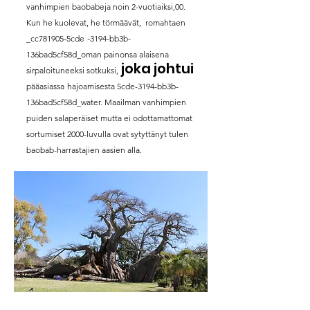
vanhimpien baobabeja noin 2-vuotiaiksi,00.
Kun he kuolevat, he törmäävät, romahtaen
_cc781905-5cde
-3194-bb3b-
136bad5cf58d_oman painonsa alaisena
joka johtui
sirpaloituneeksi sotkuksi,
pääasiassa
hajoamisesta 5cde-3194-bb3b-
136bad5cf58d_water. Maailman vanhimpien
puiden salaperäiset mutta ei odottamattomat
sortumiset 2000-luvulla ovat sytyttänyt tulen
baobab-harrastajien aasien alla.