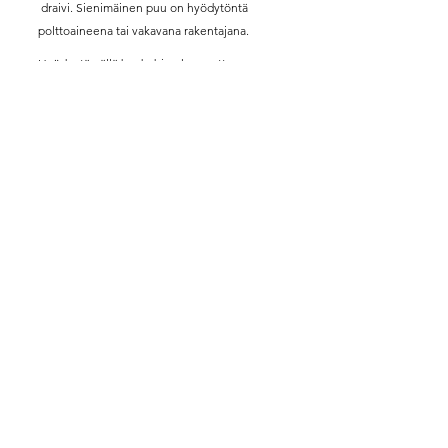
draivi. Sienimäinen puu on hyödytöntä
polttoaineena tai vakavana rakentajana.
Hyödyntämällä baobabien huomattavaa
kestävyyttä, paikalliset kaivertavat usein
suuria altaita ja kaivoja baobabipuun runkoon.
Puu parantaa itsensä asiantuntevasti.
Baobabipuita on käytetty suojana, varastona,
wc:nä ja jopa taruvankilassa läpi historian.
Suurin osa vanhimmista baobabeista on
sisältä onttoja, mikä tarjoaa suojaa myös
eläinkunnalle.
Baobab-puulajeja
on kahdeksan
, joista
*
jokaisella on ainutlaatuisia ominaisuuksia.