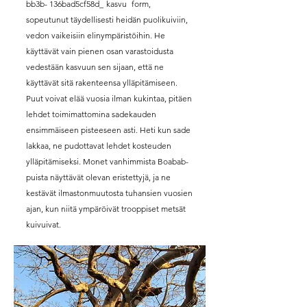
bb3b- 136bad5cf58d_
kasvu
form,
sopeutunut täydellisesti heidän puolikuiviin,
vedon vaikeisiin elinympäristöihin. He
käyttävät vain pienen osan varastoidusta
vedestään kasvuun sen sijaan, että ne
käyttävät sitä rakenteensa ylläpitämiseen.
Puut voivat elää vuosia ilman kukintaa, pitäen
lehdet toimimattomina sadekauden
ensimmäiseen pisteeseen asti. Heti kun sade
lakkaa, ne pudottavat lehdet kosteuden
ylläpitämiseksi. Monet vanhimmista Boabab-
puista näyttävät olevan eristettyjä, ja ne
kestävät ilmastonmuutosta tuhansien vuosien
ajan, kun niitä ympäröivät trooppiset metsät
kuivuivat.