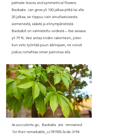
palmate leaves and symmetrical flowers.
Baobabs
can grow yli 100 jalkaa pitkä tai alle
20 jalkaa, se riippuu vain ainutlaatuisesta
siemenestä, säästä ja elinympäristöstä.
Baobabit on valmistettu vedestä – itse asiassa
yli 79 %. Vesi antaa niiden rakenteen, joten
kun veto työntää puun äärirajaan, ne voivat
joskus romahtaa oman painonsa alla.
As succulents go,
Baobabs
are
renowned
for their remarkable_cc781905-5cde-3194-