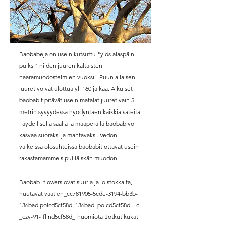
Baobabeja on usein kutsuttu "ylös alaspäin
puiksi" niiden juuren kaltaisten
haaramuodostelmien vuoksi
. Puun alla sen
juuret voivat ulottua yli 160 jalkaa. Aikuiset
baobabit pitävät usein matalat juuret vain 5
metrin syvyydessä hyödyntäen kaikkia sateita.
Täydellisellä säällä ja maaperällä baobab voi
kasvaa suoraksi ja mahtavaksi. Vedon
vaikeissa olosuhteissa baobabit ottavat usein
rakastamamme sipuliläiskän muodon.
Baobab
flowers ovat suuria ja loistokkaita,
huutavat vaatien_cc781905-5cde-3194-bb3b-
136bad.polcd5cf58d_136bad_polcd5cf58d__c
_czy-91-
flind5cf58d_
huomiota
Jotkut kukat