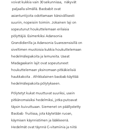
voivat kukkia vain 30 sekunnissa,
näkyvät
paljaalla silmällä. Baobabit ovat
asiantuntijoita odottamaan
kärsivällisesti
suuriin, nopeisiin toimiin. Jokainen laji on
sopeutunut houkuttelemaan erilaisia
pölyttäjiä. Esimerkiksi Adansonia
Grandidierilla ja Adansonia Suarezensisillä on
siveltimen muotoisia kukkia houkuttelemaan
hedelmälepakoita ja lemureita. Useat
Madagaskarin lajit ovat sopeutuneet
houkuttelemaan yksinomaan pitkäkielisiä
haukkakoita
. Afrikkalainen baobab käyttää
hedelmälepakoita pölytykseen.
Pölytetyt kukat muuttuvat suuriksi, usein
pitkänomaisiksi hedelmiksi, jotka putoavat
täysin kuivuttuaan. Siemenet on päällystetty
Baobab
fruitissa, jota käytetään ruoan,
käymisen käynnistimen ja lääkkeenä.
Hedelmät ovat täynnä C-vitamiinia ja niitä