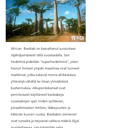
African
Baobab on kasvattanut suosiotaan
räjähdysmäisesti tällä vuosisadalla. Sen
hedelmiä pidetään "superhedelminä", joten
hienot ihmiset ympäri maailmaa ovat luoneet
markkinat, jotka tukevat monia afrikkalaisia
yhteisöjä vähällä tai ilman ylimääräisiä
kustannuksia. Alkuperäiskansat ovat
perinteisesti käyttäneet baobabeja
vuosisatojen ajan niiden syötävien,
pinaattimaisten lehtien, lääkejuurten ja
kätevän kuoren vuoksi. Baobabin siemenet
ovat runsaita ja tarjoavat valtavia määriä öljyä
puristettaessa, jota käytetään sekä