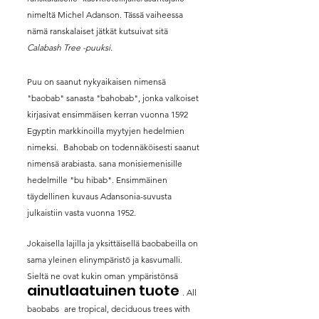
nimeltä Michel Adanson. Tässä vaiheessa
nämä ranskalaiset jätkät kutsuivat sitä
Calabash Tree -puuksi.
Puu on saanut nykyaikaisen nimensä
"baobab" sanasta "bahobab", jonka valkoiset
kirjasivat ensimmäisen kerran vuonna 1592
Egyptin markkinoilla myytyjen hedelmien
nimeksi.
Bahobab on todennäköisesti saanut
nimensä arabiasta. sana monisiemenisille
hedelmille "bu hibab". Ensimmäinen
täydellinen kuvaus Adansonia-suvusta
julkaistiin vasta vuonna 1952.
Jokaisella lajilla ja yksittäisellä baobabeilla on
sama yleinen elinympäristö ja kasvumalli.
Sieltä ne ovat kukin oman
ympäristönsä
ainutlaatuinen tuote
. All
baobabs
are tropical, deciduous trees with