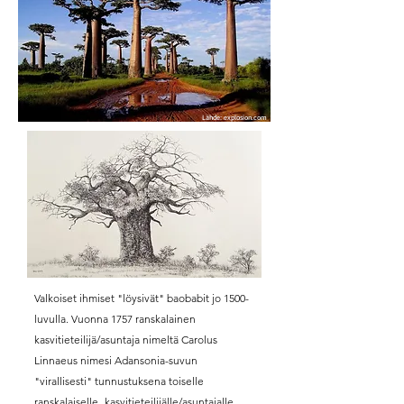
Lähde: explosion.com
Valkoiset ihmiset "löysivät" baobabit jo 1500-
luvulla. Vuonna 1757 ranskalainen
kasvitieteilijä/asuntaja nimeltä Carolus
Linnaeus nimesi Adansonia-suvun
"virallisesti" tunnustuksena toiselle
ranskalaiselle
kasvitieteilijälle/asuntajalle