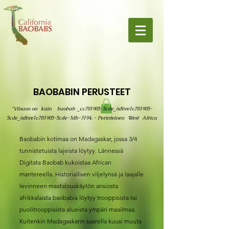
BAOBABIN PERUSTEET
"Viisaus on
kuin
baobab
_cc781905-5cde_6dbre1c781905-
5cde_6dbre1c781905-5cde-3db-3194. - Perinteinen
West
Africa
Baobabin kotimaa on Madagaskar, jossa 3/4
tunnistetuista lajeista löytyy. Lännessä
Digitata Baobab kukoistaa African
mantereella. Historiallisen viljelynsä ja laajalle
levinneen maatalouskäytön ansiosta
afrikkalaista baobabia löytyy trooppisista tai
puolitrooppisista alueista ympäri maailmaa.
Kuitenkin Madagaskarin saarella kuusi muuta