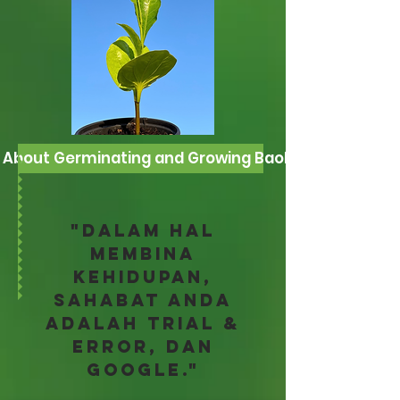
 About Germinating and Growing Baobabs
"Dalam hal
membina
kehidupan,
sahabat Anda
adalah trial &
error, dan
google."