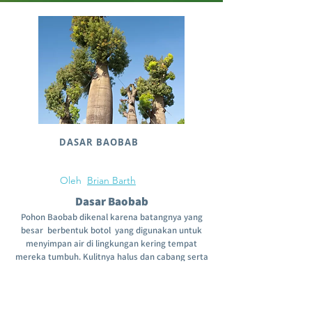
DASAR BAOBAB
Oleh
Brian Barth
Dasar Baobab
Pohon Baobab dikenal karena batangnya yang
besar
berbentuk botol
yang digunakan untuk
menyimpan air di lingkungan kering tempat
mereka tumbuh. Kulitnya halus dan cabang serta
daunnya terkonsentrasi di dekat bagian atas
kanopi. Daunnya seukuran tangan manusia dan
terbagi menjadi lima selebaran berbentuk oval
sekitar 3 atau 4....