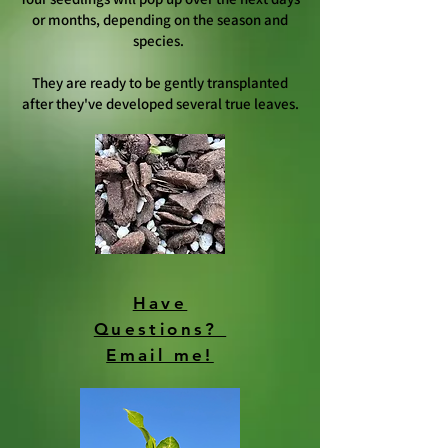
or months, depending on the season and
species.
They are ready to be gently transplanted
after they've developed several true leaves.
Have
Questions?
Email me!