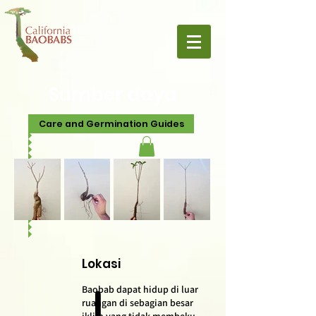
Sumber daya
Care and Germination Guides
Lokasi
Baobab dapat hidup di luar
ruangan di sebagian besar
iklim yang tidak membeku.