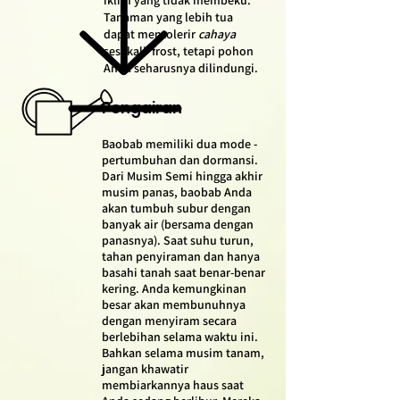
Tanaman yang lebih tua
dapat mentolerir
cahaya
sesekali frost, tetapi pohon
Anda seharusnya dilindungi.
Pengairan
Baobab memiliki dua mode -
pertumbuhan dan dormansi.
Dari Musim Semi hingga akhir
musim panas, baobab Anda
akan tumbuh subur dengan
banyak air (bersama dengan
panasnya). Saat suhu turun,
tahan penyiraman dan hanya
basahi tanah saat benar-benar
kering. Anda kemungkinan
besar akan membunuhnya
dengan menyiram secara
berlebihan selama waktu ini.
Bahkan selama musim tanam,
jangan khawatir
membiarkannya haus saat