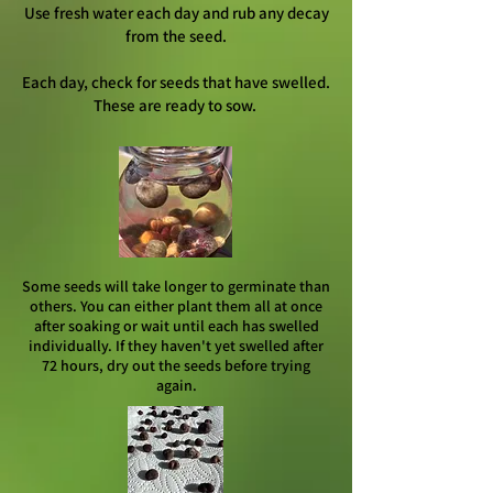
Use fresh water each day and rub any decay
from the seed.
Each day, check for seeds that have swelled.
These are ready to sow.
Some seeds will take longer to germinate than
others. You can either plant them all at once
after soaking or wait until each has swelled
individually. If they haven't yet swelled after
72 hours, dry out the seeds before trying
again.