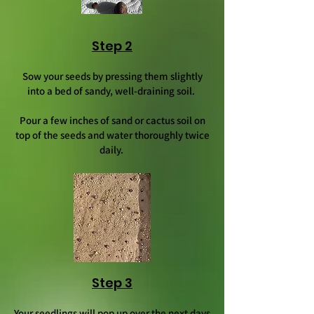
Step 2
Sow your seeds by pressing them slightly
into a bed of sandy, well-draining soil.
Pour a few inches of sand or cactus soil on
top of the seeds and water thoroughly twice
daily.
Step 3
Your seedlings will pop up over the next days