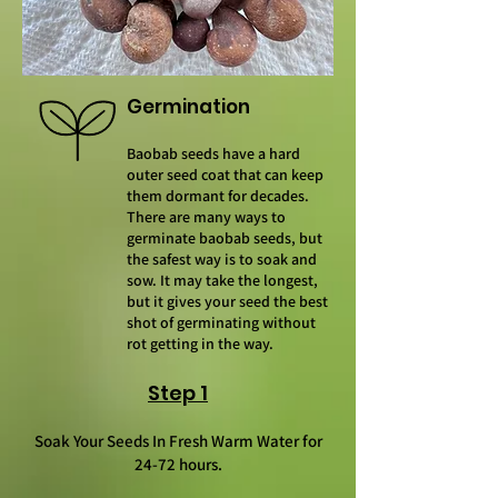
Germination
Baobab seeds have a hard
outer seed coat that can keep
them dormant for decades.
There are many ways to
germinate baobab seeds, but
the safest way is to soak and
sow. It may take the longest,
but it gives your seed the best
shot of germinating without
rot getting in the way.
Step 1
Soak Your Seeds In Fresh Warm Water for
24-72 hours.