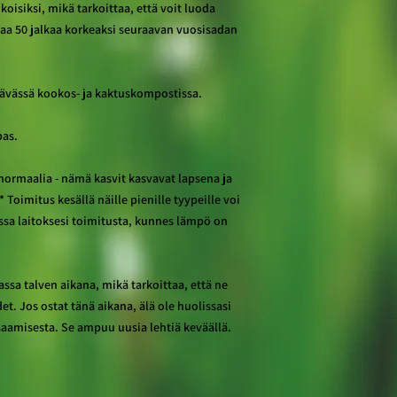
oisiksi, mikä tarkoittaa, että voit luoda
aa 50 jalkaa korkeaksi seuraavan vuosisadan
ävässä kookos- ja kaktuskompostissa.
pas.
ormaalia - nämä kasvit kasvavat lapsena ja
oimitus kesällä näille pienille tyypeille voi
ssa laitoksesi toimitusta, kunnes lämpö on
sa talven aikana, mikä tarkoittaa, että ne
et. Jos ostat tänä aikana, älä ole huolissasi
saamisesta. Se ampuu uusia lehtiä keväällä.