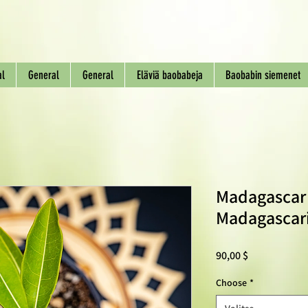
al
General
General
Eläviä baobabeja
Baobabin siemenet
Madagascar
Madagascari
Hinta
90,00 $
Choose
*