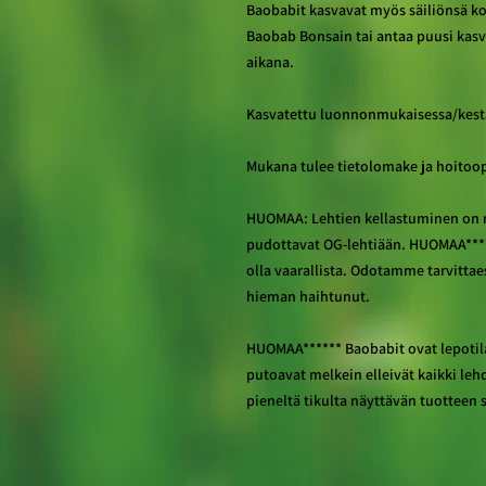
Baobabit kasvavat myös säiliönsä kok
Baobab Bonsain tai antaa puusi kasv
aikana.
Kasvatettu luonnonmukaisessa/kest
Mukana tulee tietolomake ja hoitoo
HUOMAA: Lehtien kellastuminen on n
pudottavat OG-lehtiään. HUOMAA**** T
olla vaarallista. Odotamme tarvittae
hieman haihtunut.
HUOMAA****** Baobabit ovat lepotilas
putoavat melkein elleivät kaikki lehd
pieneltä tikulta näyttävän tuotteen 