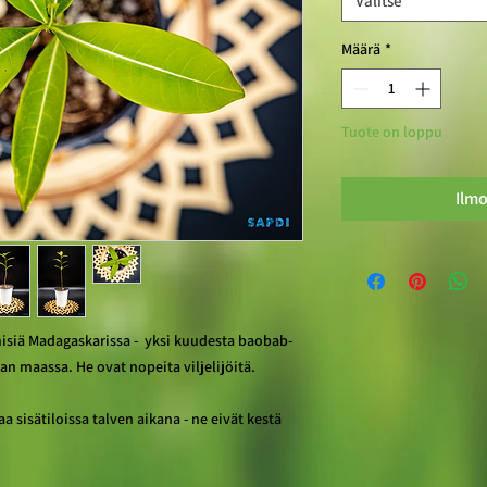
Valitse
Määrä
*
Tuote on loppu
Ilmo
siä Madagaskarissa - yksi kuudesta baobab-
an maassa. He ovat nopeita viljelijöitä.
a sisätiloissa talven aikana - ne eivät kestä