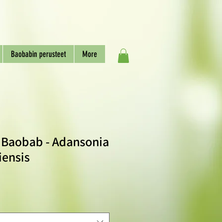
Baobabin perusteet
More
 Baobab - Adansonia
ensis