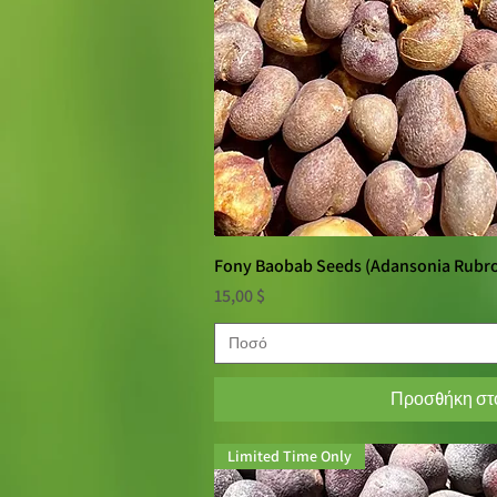
Fony Baobab Seeds (Adansonia Rubro
Γρήγορη πρ
Τιμή
15,00 $
Ποσό
Προσθήκη στο
Limited Time Only