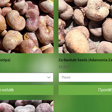
stipa)
οβολή
Za Baobab Seeds (Adansonia Za
Γρήγ
Τιμή
15,00 $
Ποσό
 καλάθι
Προσθή