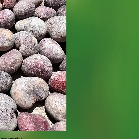
arezensis)
οβολή