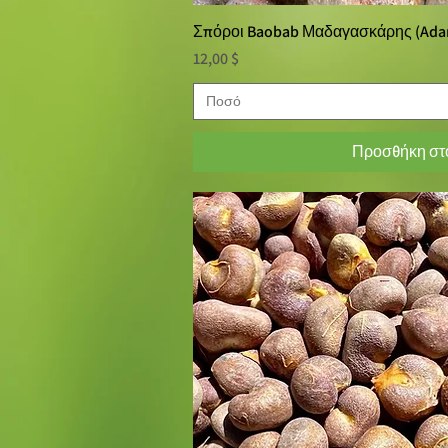
Σπόροι Baobab Μαδαγασκάρης (Adan
Γρήγορη πρ
Τιμή
12,00 $
Ποσό
Προσθήκη στο