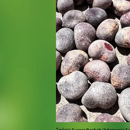
Σπόροι Suarez Baobab (Adansonia Su
Γρήγορη πρ