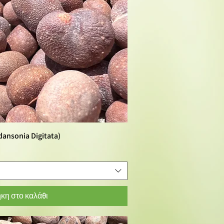
ansonia Digitata)
ορη προβολή
κη στο καλάθι