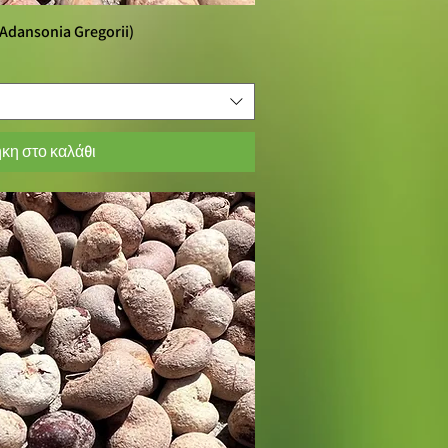
Adansonia Gregorii)
ορη προβολή
κη στο καλάθι