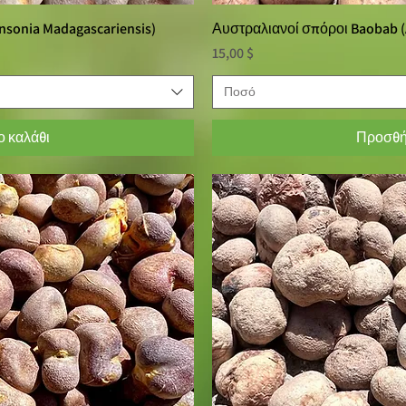
sonia Madagascariensis)
οβολή
Αυστραλιανοί σπόροι Baobab (
Γρήγ
Τιμή
15,00 $
Ποσό
 καλάθι
Προσθή