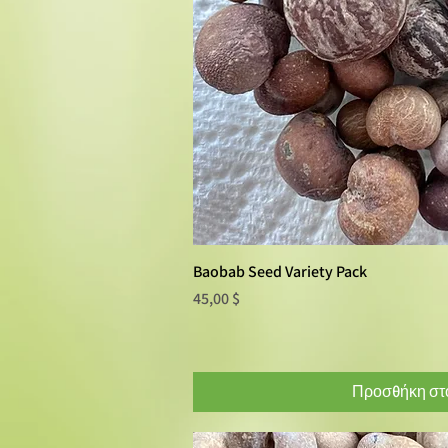
Baobab Seed Variety Pack
Γρήγορη πρ
Τιμή
45,00 $
Προσθήκη στο