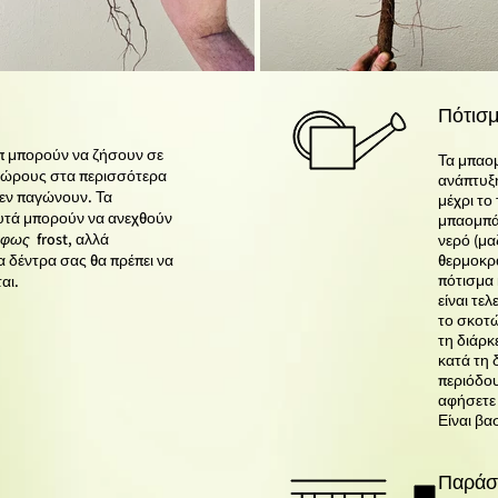
Πότισ
 μπορούν να ζήσουν σε
Τα μπαο
χώρους στα περισσότερα
ανάπτυξη
δεν παγώνουν. Τα
μέχρι το
υτά μπορούν να ανεχθούν
μπαομπά
φως
frost, αλλά
νερό (μα
α δέντρα σας θα πρέπει να
θερμοκρα
πότισμα 
αι.
είναι τε
το σκοτώ
τη διάρκ
κατά τη 
περιόδου
αφήσετε 
Είναι βα
Παράσ