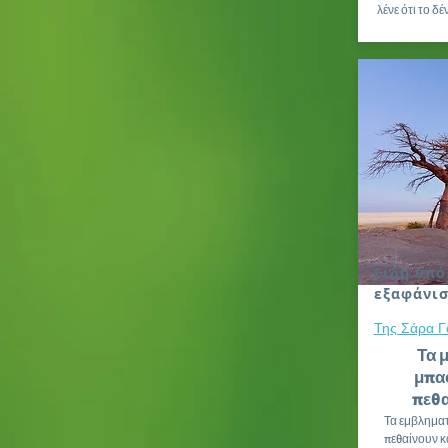
λένε ότι το δ
Είδη υπό
εξαφάνι
Της Σάρα Γ
Τα 
μπα
πεθ
Τα εμβλημα
πεθαίνουν κα