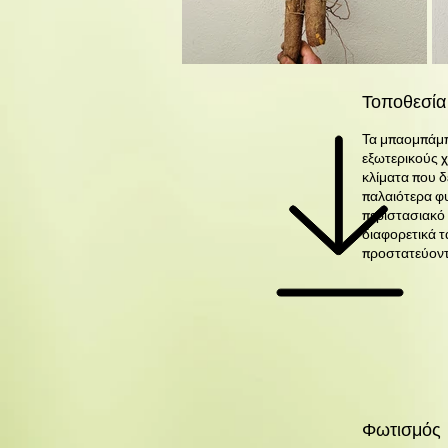
Τοποθεσία
Τα μπαομπάμπ
εξωτερικούς 
κλίματα που 
παλαιότερα φ
περιστασιακό
διαφορετικά τ
προστατεύοντ
Φωτισμός