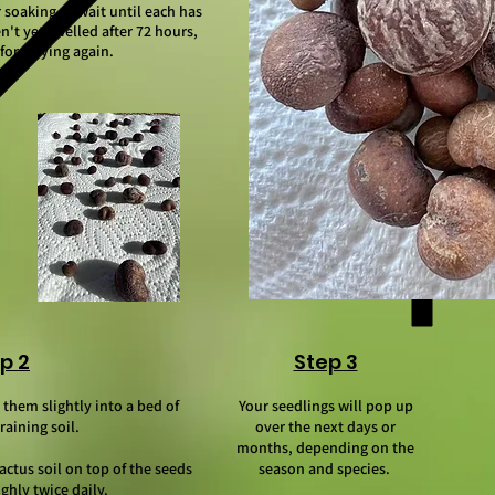
r soaking or wait until each has
n't yet swelled after 72 hours,
fore trying again.
p 2
Step 3
them slightly into a bed of
Your seedlings will pop up
raining soil.
over the next days or
months, depending on the
actus soil on top of the seeds
season and species.
ghly twice daily.