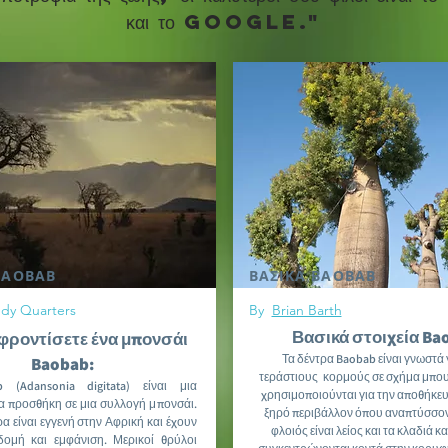
και το google."
BAOBAB
ΒΑΣΙΚΑ BAOBAB
ndy Quarters
By
Brian Barth
Βασικά στοιχεία Ba
φροντίσετε ένα μπονσάι
Τα δέντρα Baobab είναι γνωστά 
Baobab:
τεράστιους
κορμούς σε σχήμα μπο
 (Adansonia digitata) είναι μια
χρησιμοποιούνται για την αποθήκευ
 προσθήκη σε μια συλλογή μπονσάι.
ξηρό περιβάλλον όπου αναπτύσσον
α είναι εγγενή στην Αφρική και έχουν
φλοιός είναι λείος και τα κλαδιά κ
δομή και εμφάνιση. Μερικοί θρύλοι