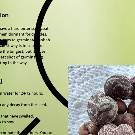
ion
ave a hard outer seed coat
them dormant for decades.
y ways to germinate baobab
safest way is to soak and
e the longest, but it gives
best shot of germinating
ting in the way.
1
 Water for 24-72 hours.
b any decay from the seed.
 that have swelled.
y to sow.
erminate than others. You can