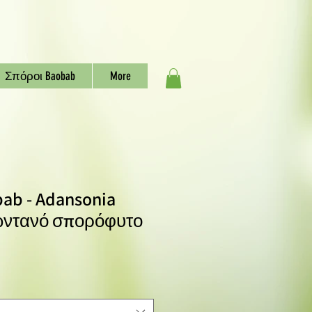
Σπόροι Baobab
More
bab - Adansonia
Ζωντανό σπορόφυτο