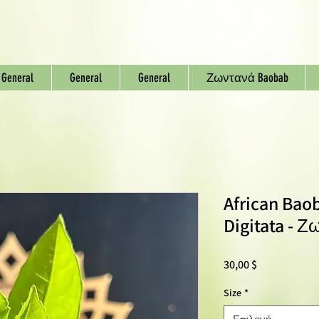
General
General
General
Ζωντανά Baobab
African Bao
Digitata - 
Τιμή
30,00 $
Size
*