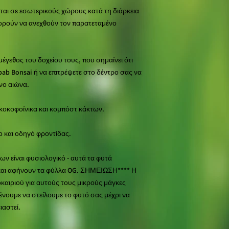
ται σε εσωτερικούς χώρους κατά τη διάρκεια
μπορούν να ανεχθούν τον παρατεταμένο
έγεθος του δοχείου τους, που σημαίνει ότι
ab Bonsai ή να επιτρέψετε στο δέντρο σας να
νο αιώνα.
 κοκοφοίνικα και κομπόστ κάκτων.
ο και οδηγό φροντίδας.
ν είναι φυσιολογικό - αυτά τα φυτά
 και αφήνουν τα φύλλα OG. ΣΗΜΕΙΩΣΗ**** Η
καιριού για αυτούς τους μικρούς μάγκες
μένουμε να στείλουμε το φυτό σας μέχρι να
ιαστεί.