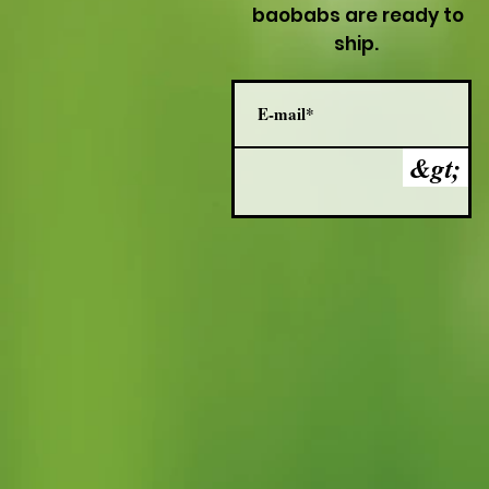
baobabs are ready to
ship.
&gt;