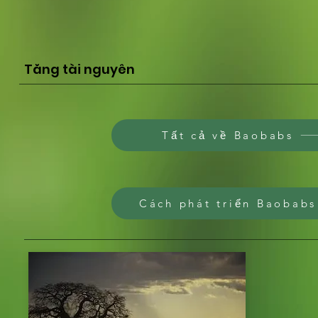
Tăng tài nguyên
Tất cả về Baobabs
Cách phát triển Baobabs