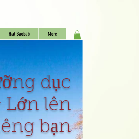
Hạt Baobab
More
ỡng dục
 Lớn lên
iêng bạn