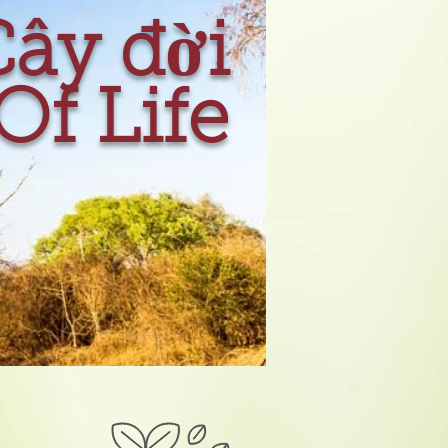
ây đời
Of Life