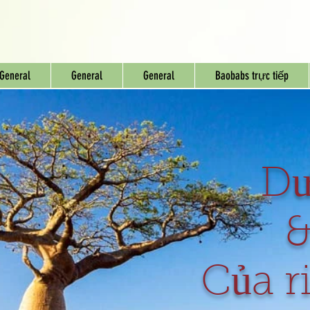
General
General
General
Baobabs trực tiếp
Dư
&
Của r