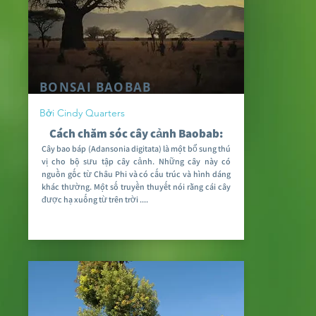
BONSAI BAOBAB
Bởi Cindy Quarters
Cách chăm sóc cây cảnh Baobab:
Cây bao báp (Adansonia digitata) là một bổ sung thú
vị cho bộ sưu tập cây cảnh. Những cây này có
nguồn gốc từ Châu Phi và có cấu trúc và hình dáng
khác thường. Một số truyền thuyết nói rằng cái cây
được hạ xuống từ trên trời ....