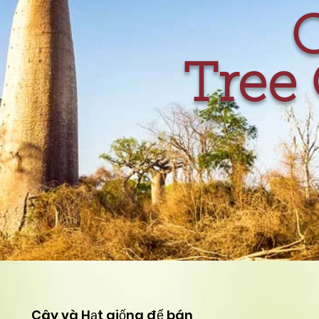
C
Tree 
Cây và Hạt giống để bán