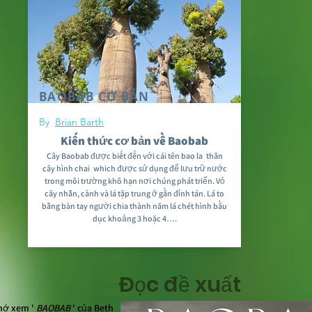
BAOBAB CƠ BẢN
By
Brian Barth
Kiến thức cơ bản về Baobab
Cây Baobab được biết đến với cái tên bao la
thân
cây hình chai
which được sử dụng để lưu trữ nước
trong môi trường khô hạn nơi chúng phát triển. Vỏ
cây nhẵn, cành và lá tập trung ở gần đỉnh tán. Lá to
bằng bàn tay người chia thành năm lá chét hình bầu
dục khoảng 3 hoặc 4….
Đọc đề xuất
hớ xem '
BAOBAB
' của Beth