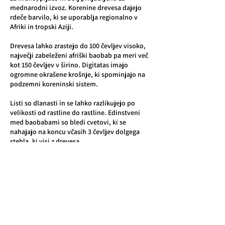
mednarodni izvoz. Korenine drevesa dajejo
rdeče barvilo, ki se uporablja regionalno v
Afriki in tropski Aziji.
Drevesa lahko zrastejo do 100 čevljev visoko,
največji zabeleženi afriški baobab pa meri več
kot 150 čevljev v širino. Digitatas imajo
ogromne okrašene krošnje, ki spominjajo na
podzemni koreninski sistem.
Listi so dlanasti in se lahko razlikujejo po
velikosti od rastline do rastline. Edinstveni
med baobabami so bledi cvetovi, ki se
nahajajo na koncu včasih 3 čevljev dolgega
stebla, ki visi z drevesa.
Baobabi Digitata niso ogroženi. V naravi jih
najdemo v več kot 30 afriških državah.
*Adansonia Kilima je nedavno opisana
različica afriškega baobaba, za katero so
značilni manjši cvetovi in raznoliki vzorci