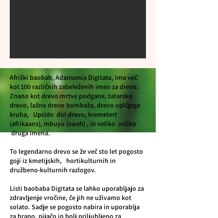
Afriški baobab, Adansonia Digitata, ima več
kot 100 različnih zabeleženih imen za drevo.
Znano kot drevo mrtve podgane, tatarsko
drevo, lažno drevo bombaža, drevo opičjega
kruha,
Upside
dol drevo, kremetert
(afrikaans), mbuyu (swah) , in veliko
veliko
druga imena.
To legendarno drevo se že več sto let pogosto
goji iz kmetijskih,
hortikulturnih in
družbeno-kulturnih razlogov.
Listi baobaba Digitata se lahko uporabljajo za
zdravljenje vročine, če jih ne uživamo kot
solato. Sadje se pogosto nabira in uporablja
za hrano, pijačo in bolj priljubljeno za