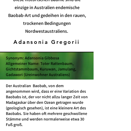
einzige in Australien endemische
Baobab-Art und gedeihen in den rauen,
trockenen Bedingungen
Nordwestaustraliens.
Adansonia Gregorii
Synonym: Adansonia Gibbosa
Allgemeiner Name: Toter Rattenbaum,
Gichtstammbaum, Kuruwan, Jamulang,
Gadawori (Ureinwohner Australiens)
Der Australian
Baobab, von dem
angenommen wird, dass er eine Variation des
Baobabs ist, der vor nicht allzu langer Zeit von
Madagaskar über den Ozean getragen wurde
(geologisch gesehen), ist eine kleinere Art des
Baobabs. Sie haben oft mehrere geschwollene
Stämme und werden normalerweise etwa 30
Fuß groß.