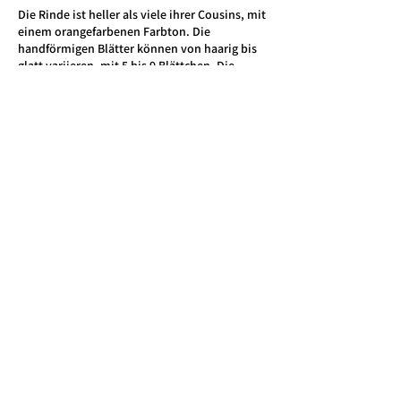
Die Rinde ist heller als viele ihrer Cousins, mit
einem orangefarbenen Farbton. Die
handförmigen Blätter können von haarig bis
glatt variieren, mit 5 bis 9 Blättchen. Die
Blüten sind blass cremefarben und grün, wie
bei ihrem afrikanischen Cousin.
Die trocknenden Früchte, die tief unter den
Zweigen hängen, nachdem die Blätter gefallen
sind, geben dem Baum seinen populären
australischen Namen: The Dead Rat Tree. Die
spröde und dünne Fruchthülle bricht
normalerweise auf, bevor die Frucht fällt.
Gregorii Boababs wurden nicht auf ihren
Erhaltungszustand bewertet. Sie kommen nur
im Nordwesten in Kimberley und im Victoria
River-Becken vor. Sie sind wunderbare
Überlebende von Waldbränden.
GESCHÄFT
© 2023 von California
Baobabs