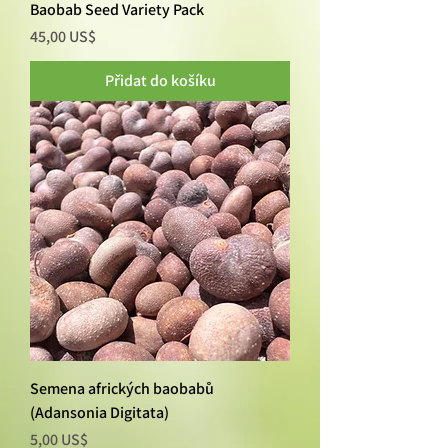
Baobab Seed Variety Pack
Cena
45,00 US$
Přidat do košíku
Semena afrických baobabů
(Adansonia Digitata)
Cena
5,00 US$