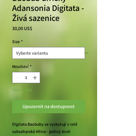
Adansonia Digitata -
Živá sazenice
Cena
30,00 US$
Size
*
Množství
*
Vyprodáno
Upozornit na dostupnost
Digitata Baobaby se vyskytují v celé
subsaharské Africe - jediný druh