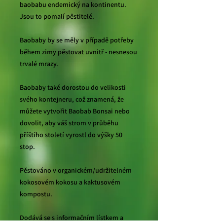
baobabu endemický na kontinentu.
Jsou to pomalí pěstitelé.
Baobaby by se měly v případě potřeby
během zimy pěstovat uvnitř - nesnesou
trvalé mrazy.
Baobaby také dorostou do velikosti
svého kontejneru, což znamená, že
můžete vytvořit Baobab Bonsai nebo
dovolit, aby váš strom v průběhu
příštího století vyrostl do výšky 50
stop.
Pěstováno v organickém/udržitelném
kokosovém kokosu a kaktusovém
kompostu.
Dodává se s informačním lístkem a