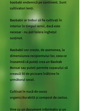
baobabi endemică pe continent. Sunt
cultivatori lenți.
Baobabii ar trebui să fie cultivați în
interior în timpul iernii, dacă este
necesar - nu pot tolera înghețul
susținut.
Baobabii vor crește, de asemenea, la
dimensiunea recipientului lor, ceea ce
înseamnă că puteți crea un Baobab
Bonsai sau puteți permite copacului să
crească 50 de picioare înălțime în
următorul secol.
Cultivat în nucă de cocos
organic/durabilă și compost de cactus.
Vine cu un document informativ și un