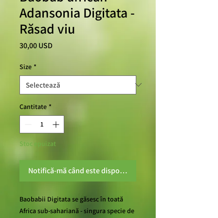
Adansonia Digitata -
Răsad viu
Preț
30,00 USD
Size
*
Cantitate
*
Stoc epuizat
Notifică-mă când este disponibil
Baobabii Digitata se găsesc în toată
Africa sub-sahariană - singura specie de