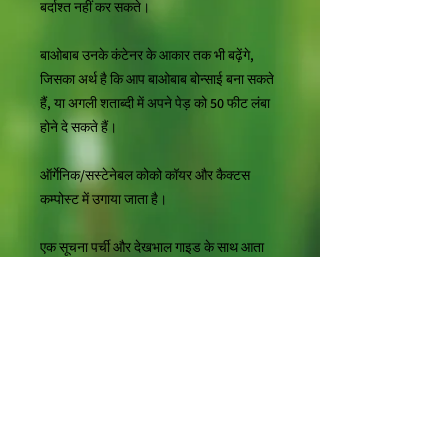
बर्दाश्त नहीं कर सकते।
बाओबाब उनके कंटेनर के आकार तक भी बढ़ेंगे,
जिसका अर्थ है कि आप बाओबाब बोन्साई बना सकते
हैं, या अगली शताब्दी में अपने पेड़ को 50 फीट लंबा
होने दे सकते हैं।
ऑर्गेनिक/सस्टेनेबल कोको कॉयर और कैक्टस
कम्पोस्ट में उगाया जाता है।
एक सूचना पर्ची और देखभाल गाइड के साथ आता
है।
नोट: पीले पत्ते सामान्य हैं - ये पौधे बचपन से बढ़ रहे हैं
और अपने ओजी पत्ते छोड़ रहे हैं। नोट **** इन
छोटे दोस्तों के लिए गर्मियों के दौरान शिपिंग खतरनाक
हो सकता है। यदि आवश्यक हो, तो हम आपके
संयंत्र को तब तक शिप करने की प्रतीक्षा करेंगे जब
तक कि गर्मी थोड़ी कम न हो जाए।