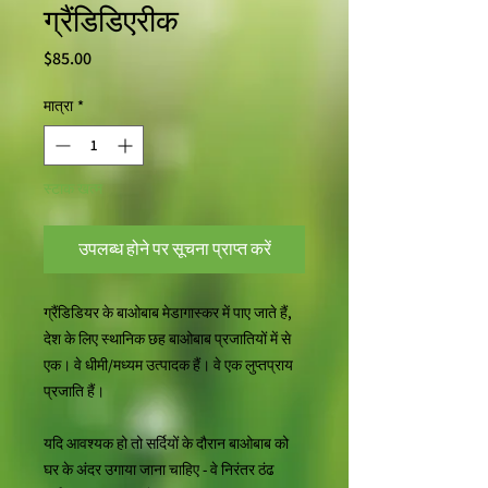
ग्रैंडिडिएरीक
मूल्य
$85.00
मात्रा
*
स्टाक खत्म
उपलब्ध होने पर सूचना प्राप्त करें
ग्रैंडिडियर के बाओबाब मेडागास्कर में पाए जाते हैं,
देश के लिए स्थानिक छह बाओबाब प्रजातियों में से
एक। वे धीमी/मध्यम उत्पादक हैं। वे एक लुप्तप्राय
प्रजाति हैं।
यदि आवश्यक हो तो सर्दियों के दौरान बाओबाब को
घर के अंदर उगाया जाना चाहिए - वे निरंतर ठंढ